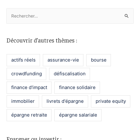
R
e
c
h
Découvrir d’autres thèmes :
e
r
actifs réels
assurance-vie
bourse
c
h
crowdfunding
défiscalisation
e
finance d'impact
finance solidaire
r
immobilier
livrets d'épargne
private equity
:
épargne retraite
épargne salariale
Epargner ou investir :