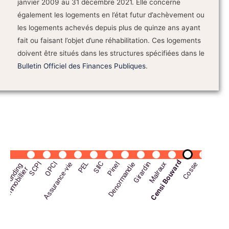
janvier 2009 au 31 décembre 2021. Elle concerne
également les logements en l’état futur d’achèvement ou
les logements achevés depuis plus de quinze ans ayant
fait ou faisant l’objet d’une réhabilitation. Ces logements
doivent être situés dans les structures spécifiées dans le
Bulletin Officiel des Finances Publiques
.
Censi Bouvard
SCPI
Assurance-vie
OPCI
PEL
SIIC
Pinel
Denormandie
Girardin
Malraux
Cosse
C
r
o
w
d
f
u
n
d
i
g
i
m
m
o
b
i
l
l
i
e
n
r