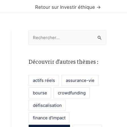
Retour sur Investir éthique →
R
e
c
h
Découvrir d’autres thèmes :
e
r
actifs réels
assurance-vie
c
bourse
crowdfunding
h
e
défiscalisation
r
finance d'impact