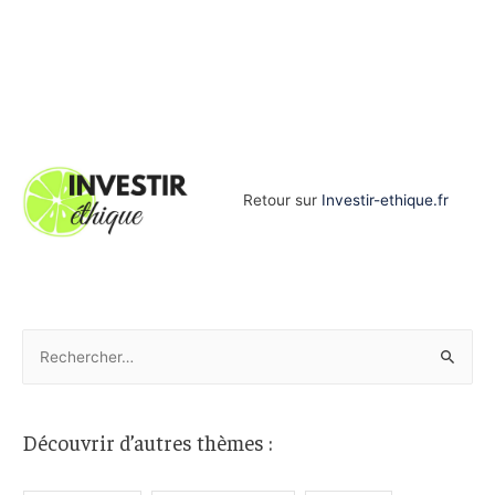
Retour sur
Investir-ethique.fr
R
e
c
h
Découvrir d’autres thèmes :
e
r